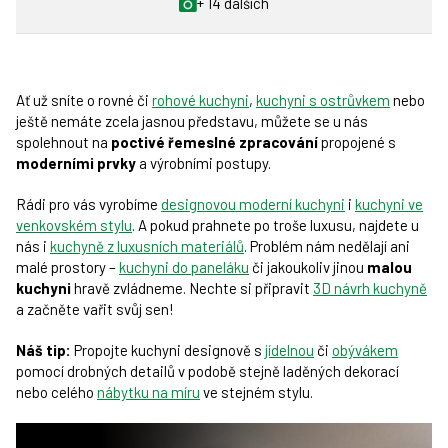
+ 14 dalších
Ať už sníte o rovné či
rohové kuchyni
,
kuchyni s ostrůvkem
nebo
ještě nemáte zcela jasnou představu, můžete se u nás
spolehnout na
poctivé řemeslné zpracování
propojené s
moderními prvky
a výrobními postupy.
Rádi pro vás vyrobíme
designovou moderní kuchyni
i
kuchyni ve
venkovském stylu
. A pokud prahnete po troše luxusu, najdete u
nás i
kuchyně z luxusních materiálů
. Problém nám nedělají ani
malé prostory –
kuchyni do paneláku
či jakoukoliv jinou
malou
kuchyni
hravě zvládneme. Nechte si připravit
3D návrh kuchyně
a začněte vařit svůj sen!
Náš tip:
Propojte kuchyni designově s
jídelnou
či
obývákem
pomocí drobných detailů v podobě stejně laděných dekorací
nebo celého
nábytku na míru
ve stejném stylu.