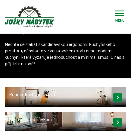
Úvod
Naše služby
Kuchyně na míru
MENU
Kuchyně
na míru
Nechte se zlákat skandinávskou ergonomií kuchyňského
prostoru, nábytkem ve venkovském stylu nebo moderní
kuchyní, která vyzařuje jednoduchost a minimalismus. U nás si
přijdete na své!
Rohové kuchyně na míru
Kuchyně s ostrůvkem