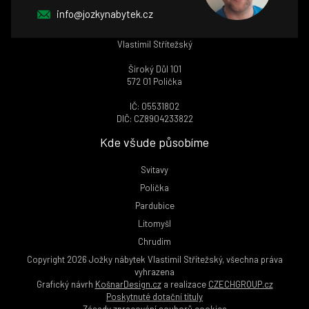
info@jozkynabytek.cz
Vlastimil Střítežský
Široký Důl 101
572 01 Polička
IČ: 05531802
DIČ: CZ8904233822
Kde všude působíme
Svitavy
Polička
Pardubice
Litomyšl
Chrudim
Copyright 2026 Jožky nábytek Vlastimil Střítežský, všechna práva
vyhrazena
Grafický návrh
KošnarDesign.cz
a realizace
CZECHGROUP.cz
Poskytnuté dotační tituly