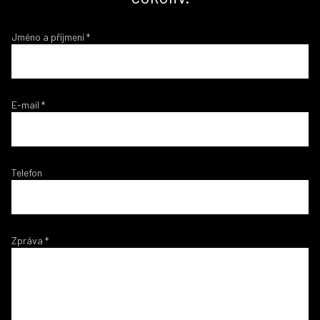
Jméno a příjmení
*
E-mail
*
Telefon
Zpráva
*