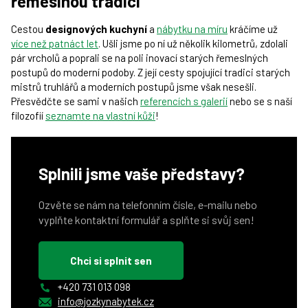
řemeslnou tradici
Cestou
designových kuchyní
a
nábytku na míru
kráčíme už
více než patnáct let
. Ušli jsme po ní už několik kilometrů, zdolali
pár vrcholů a poprali se na poli inovací starých řemeslných
postupů do moderní podoby. Z její cesty spojující tradici starých
mistrů truhlářů a moderních postupů jsme však nesešli.
Přesvědčte se sami v našich
referencích s galerií
nebo se s naší
filozofií
seznamte na vlastní kůži
!
Splnili jsme vaše představy?
Ozvěte se nám na telefonním čísle, e-mailu nebo
vyplňte kontaktní formulář a splňte si svůj sen!
Chci si splnit sen
+420 731 013 098
info@jozkynabytek.cz