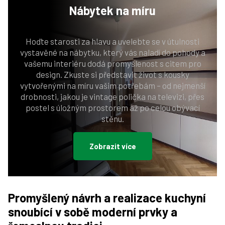
Nábytek
na míru
Hoďte starosti za hlavu a uvelebte se v útulnosti
vystavěné na nábytku, který vás naladí do pohody a
vašemu interiéru dodá promyšlenost s citem pro
design. Zkuste si představit život s kousky
vytvořenými na míru vašim potřebám – od nejmenší
drobnosti, jakou je vintage polička na televizi, přes
postel s úložným prostorem až po celou obývací
stěnu.
Zobrazit více
Promyšlený návrh a realizace kuchyní
snoubící v sobě moderní prvky a