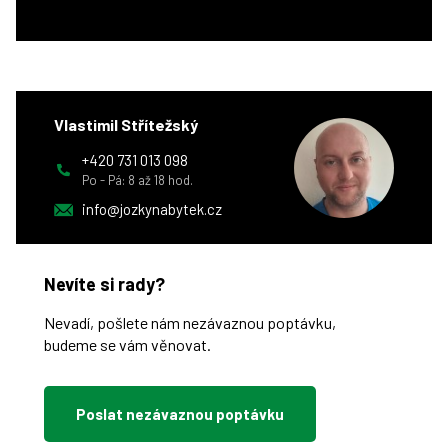
Vlastimil Střítežský
+420 731 013 098
Po - Pá: 8 až 18 hod.
info@jozkynabytek.cz
Nevíte si rady?
Nevadí, pošlete nám nezávaznou poptávku,
budeme se vám věnovat.
Poslat nezávaznou poptávku