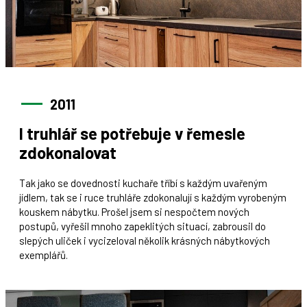
2011
I truhlář se potřebuje v řemesle
zdokonalovat
Tak jako se dovednosti kuchaře tříbí s každým uvařeným
jídlem, tak se i ruce truhláře zdokonalují s každým vyrobeným
kouskem nábytku. Prošel jsem si nespočtem nových
postupů, vyřešil mnoho zapeklitých situací, zabrousil do
slepých uliček i vycizeloval několik krásných nábytkových
exemplářů.