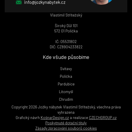
info@jozkynabytek.cz
Vlastimil Střítežský
Široký Důl 101
572 01 Polička
IČ: 05531802
DIČ: CZ8904233822
Kde všude působíme
Svitavy
Polička
Pardubice
Litomyšl
Chrudim
Copyright 2026 Jožky nábytek Vlastimil Střítežský, všechna práva
vyhrazena
Grafický návrh
KošnarDesign.cz
a realizace
CZECHGROUP.cz
Poskytnuté dotační tituly
Zásady zpracování souborů cookies