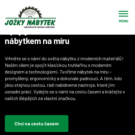
Úvod
O nás
MENU
Spojujeme tradici s moderním
nábytkem na míru
Vrhněte se s námi do světa nábytku z moderních materiálů!
Naším cílem je spojit klasickou truhlařinu s moderním
designem a technologiemi. Tvoříme nábytek na míru –
promyšlený, ergonomický a dokonale padnoucí. A těm, kdo
jdou stejnou cestou, rádi nabídneme nástroje, které jim
usnadní práci. Vydejte se s námi na cestu časem a kráčejte v
našich šlépějích za vlastní značkou.
Chci na cestu časem