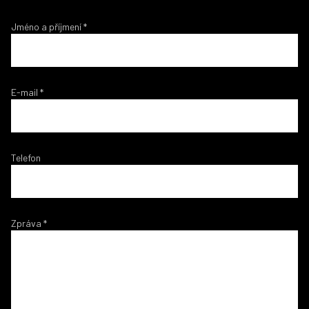
Jméno a příjmení
*
E-mail
*
Telefon
Zpráva
*