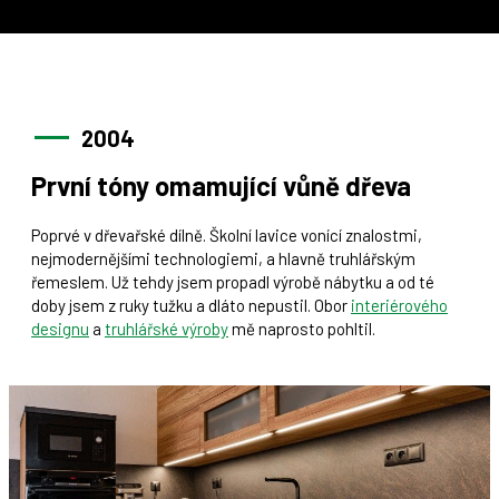
2004
První tóny omamující vůně dřeva
Poprvé v dřevařské dílně. Školní lavice vonící znalostmi,
nejmodernějšími technologiemi, a hlavně truhlářským
řemeslem. Už tehdy jsem propadl výrobě nábytku a od té
doby jsem z ruky tužku a dláto nepustil. Obor
interiérového
designu
a
truhlářské výroby
mě naprosto pohltil.