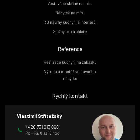
Vestavěné skříně na míru
Nábytek na míru
3D návrhy kuchyní a interiérů
Služby pro truhláře
Reference
Realizace kuchyní na zakázku
Výroba a montáž vestavného
nábytku
Rychlý kontakt
Vlastimil Střítežský
+420 731 013 098
Po - Pá: 8 až 18 hod.