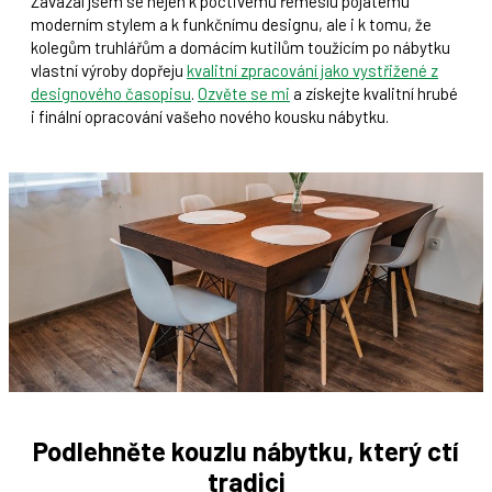
Zavázal jsem se nejen k poctivému řemeslu pojatému
moderním stylem a k funkčnímu designu, ale i k tomu, že
kolegům truhlářům a domácím kutilům toužícím po nábytku
vlastní výroby dopřeju
kvalitní zpracování jako vystřižené z
designového časopisu
.
Ozvěte se mi
a získejte kvalitní hrubé
i finální opracování vašeho nového kousku nábytku.
Podlehněte kouzlu nábytku, který ctí
tradici