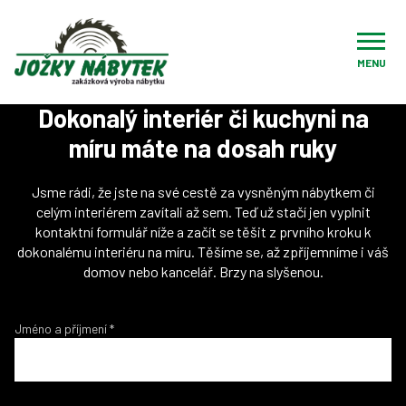
Úvod
Nezávazná poptávka
MENU
Proměňte svůj sen ve skutečnost!
Dokonalý interiér či kuchyni na
míru máte na dosah ruky
Jsme rádi, že jste na své cestě za vysněným nábytkem či
celým interiérem zavítali až sem. Teď už stačí jen vyplnit
kontaktní formulář níže a začít se těšit z prvního kroku k
dokonalému interiéru na míru. Těšíme se, až zpříjemníme i váš
domov nebo kancelář. Brzy na slyšenou.
Jméno a příjmení
*