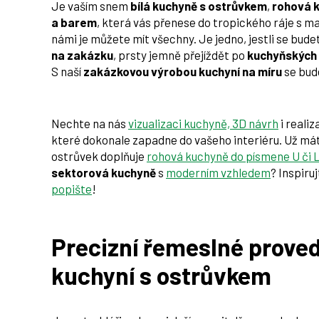
Je vaším snem
bílá kuchyně s ostrůvkem
,
rohová 
a barem
, která vás přenese do tropického ráje s m
námi je můžete mít všechny. Je jedno, jestli se bud
na zakázku
, prsty jemně přejíždět po
kuchyňských 
S naší
zakázkovou výrobou kuchyní na míru
se bude
Nechte na nás
vizualizaci kuchyně, 3D návrh
i realiz
které dokonale zapadne do vašeho interiéru. Už mát
ostrůvek doplňuje
rohová kuchyně do písmene U či 
sektorová kuchyně
s
moderním vzhledem
? Inspiru
popište
!
Precizní řemeslné proved
kuchyní s ostrůvkem