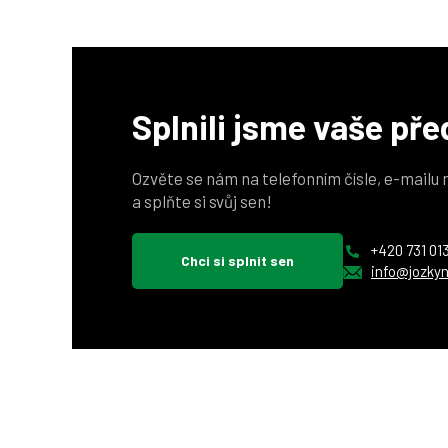
Splnili jsme vaše př
Ozvěte se nám na telefonním čísle, e-mailu
a splňte si svůj sen!
+420 731 01
Chci si splnit sen
info@jozkyn