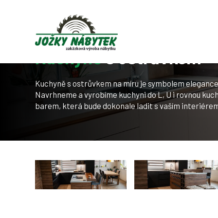
Úvod
Naše služby
Kuchyně na míru
Kuchyně s o
Kuchyně
s ostrůvkem
Kuchyně s ostrůvkem na míru je symbolem elegance 
Navrhneme a vyrobíme kuchyni do L, U i rovnou kuch
barem, která bude dokonale ladit s vaším interiérem