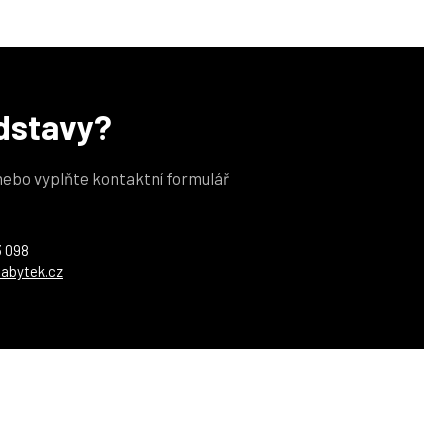
edstavy?
 nebo vyplňte kontaktní formulář
3 098
abytek.cz