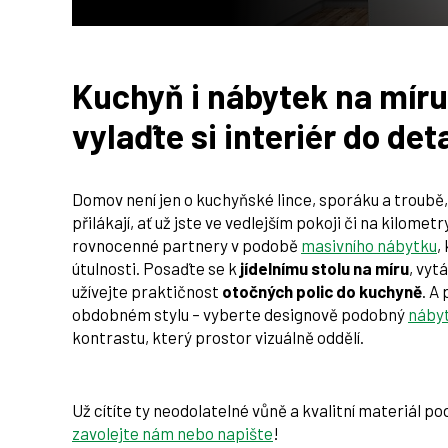
Kuchyň i nábytek na míru
vylaďte si interiér do det
Domov není jen o kuchyňské lince, sporáku a troubě, 
přilákají, ať už jste ve vedlejším pokoji či na kilo
rovnocenné partnery v podobě
masivního nábytku
,
útulnosti. Posaďte se k
jídelnímu stolu na míru
, vyt
užívejte praktičnost
otočných polic do kuchyně
. A
obdobném stylu – vyberte designově podobný
náby
kontrastu, který prostor vizuálně oddělí.
Už cítíte ty neodolatelné vůně a kvalitní materiál p
zavolejte nám nebo napište
!