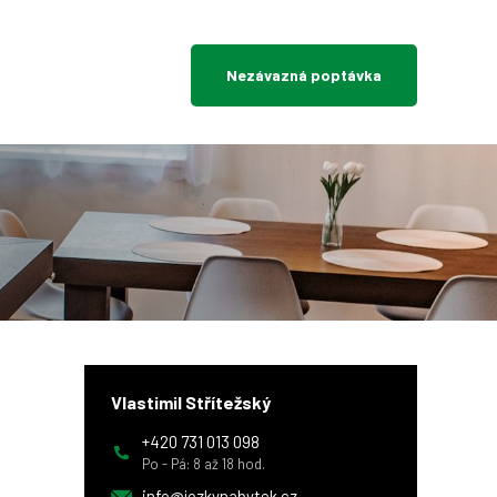
Nezávazná poptávka
Vlastimil Střítežský
+420 731 013 098
Po - Pá: 8 až 18 hod.
info@jozkynabytek.cz