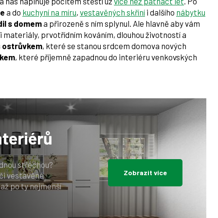
a nás naplňuje pocitem štěstí už
více než patnáct let
. Po
me
a do
kuchyní na míru
,
vestavěných skříní
i dalšího
nábytku
dil s domem
a přirozeně s ním splynul. Ale hlavně aby vám
 materiály, prvotřídním kováním, dlouhou životností a
s ostrůvkem
, které se stanou srdcem domova nových
vkem
, které příjemně zapadnou do interiéru venkovských
nteriérů
ednou střechou?
Zobrazit více
či vestavěné
 až po ty nejmenší