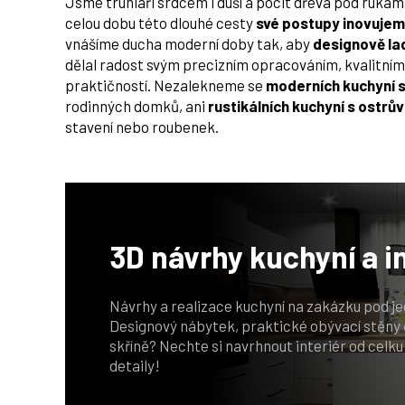
Jsme truhláři srdcem i duší a pocit dřeva pod rukam
celou dobu této dlouhé cesty
své postupy inovuje
vnášíme ducha moderní doby tak, aby
designově la
dělal radost svým precizním opracováním, kvalitními
praktičností. Nezalekneme se
moderních kuchyní 
rodinných domků, ani
rustikálních kuchyní s ostrů
stavení nebo roubenek.
3D návrhy
kuchyní a i
Návrhy a realizace kuchyní na zakázku pod j
Designový nábytek, praktické obývací stěny 
skříně? Nechte si navrhnout interiér od celku
detaily!