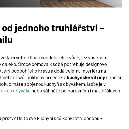
 od jednoho truhlářství –
ailu
ze kterých se linou neodolatelné vůně, jež vás k nim
metry daleko. Srdce domova k sobě potřebuje designově
 který podpoří jeho krásu a dodá celému interiéru na
áhněte si svůj oblíbený hrneček z
kuchyňské vitríny
nebo si
 pokud máte spojenou kuchyň s obývákem, laďte je v
tek do obýváku
nebo sáhněte po barevném i materiálovém
od prsty? Dejte své kuchyni snů konkrétní podobu –