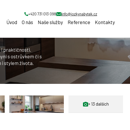
strůvkem
+420 731 013 098
info@jozkynabytek.cz
Úvod
O nás
Naše služby
Reference
Kontakty
i praktičnosti.
yni s ostrůvkem či s
 i stylem života.
+ 13 dalších