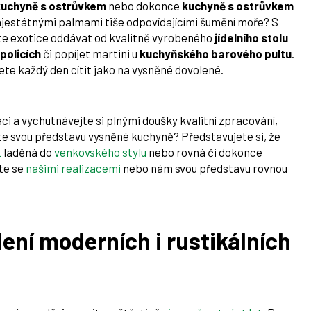
kuchyně s ostrůvkem
nebo dokonce
kuchyně s ostrůvkem
ajestátnými palmami tiše odpovídajícími šumění moře? S
ete exotice oddávat od kvalitně vyrobeného
jídelního stolu
policích
či popíjet martini u
kuchyňského barového pultu
.
te každý den cítit jako na vysněné dovolené.
aci a vychutnávejte si plnými doušky kvalitní zpracování,
e svou představu vysněné kuchyně? Představujete si, že
L
laděná do
venkovského stylu
nebo rovná či dokonce
jte se
našimi realizacemi
nebo nám svou představu rovnou
ení moderních i rustikálních