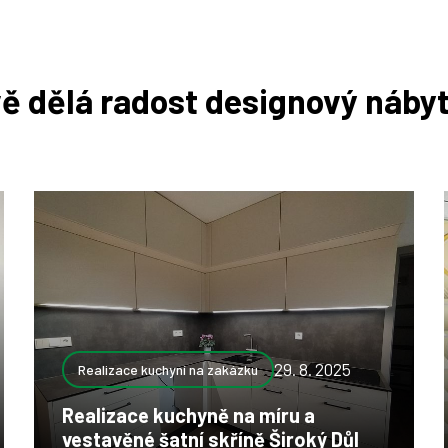
ě dělá radost designový nábyt
29. 8. 2025
Realizace kuchyní na zakázku
Realizace kuchyně na míru a
vestavěné šatní skříně Široký Důl