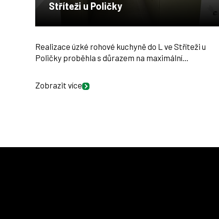
Stříteži u Poličky
Realizace úzké rohové kuchyně do L ve Stříteži u
Poličky proběhla s důrazem na maximální…
Zobrazit více