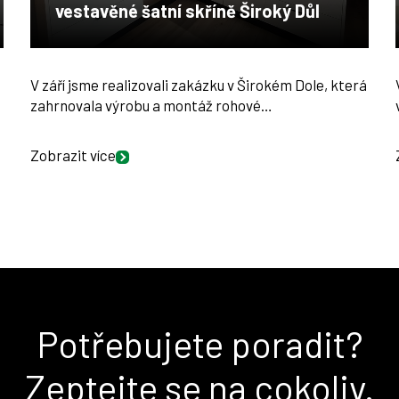
vestavěné šatní skříně Široký Důl
V září jsme realizovali zakázku v Širokém Dole, která
zahrnovala výrobu a montáž rohové…
Zobrazit více
Potřebujete poradit?
Zeptejte se na cokoliv.