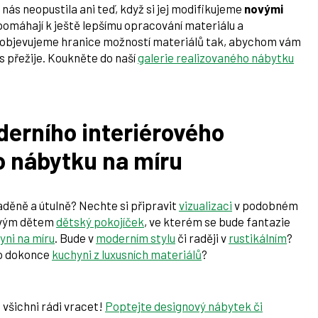
ás neopustila ani teď, když si jej modifikujeme
novými
pomáhají k ještě lepšímu opracování materiálu a
 objevujeme hranice možností materiálů tak, abychom vám
ás přežije. Koukněte do naší
galerie realizovaného nábytku
derního interiérového
o nábytku na míru
aděně a útulně? Nechte si připravit
vizualizaci
v podobném
 svým dětem
dětský pokojíček
, ve kterém se bude fantazie
yni na míru
. Bude v
moderním stylu
či raději v
rustikálním
?
o dokonce
kuchyni z luxusních materiálů
?
 všichni rádi vracet!
Poptejte designový nábytek či