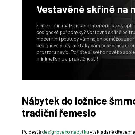
Vestavěné skříně
na 
Sníte o minimalistickém interiéru, který spln
designové požadavky? Vestavné skříně od tr
moderními postupy vám nejen pomůžou zacho
designově čistý, ale taky vám poskytnou spo
prostoru navíc. Pořiďte si svého nového spol
minimalismu a praktičnosti!
Nábytek do ložnice šmrn
tradiční řemeslo
Po cestě
designového nábytku
vyskládané dřevem 