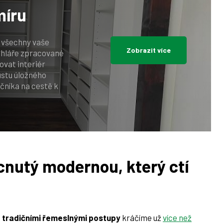
míru
í všechny vaše
Zobrazit více
uhláře zpracované
vat interiér
ustu úložného
ečníka na cestě k
cnutý modernou, který ctí
a
tradičními řemeslnými postupy
kráčíme už
více než