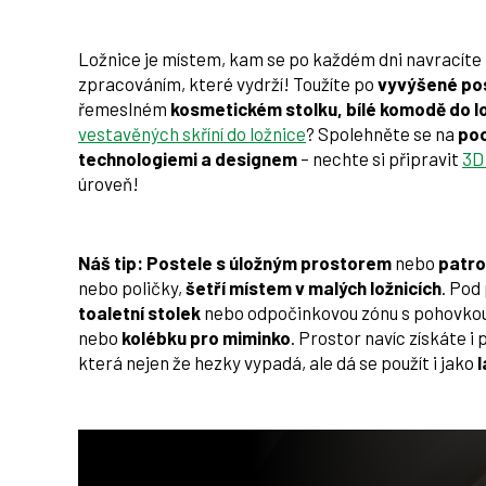
Ložnice je místem, kam se po každém dni navracíte k o
zpracováním, které vydrží! Toužíte po
vyvýšené pos
řemeslném
kosmetickém stolku, bílé komodě do l
vestavěných skříní do ložnice
? Spolehněte se na
poc
technologiemi a designem
– nechte si připravit
3D
úroveň!
Náš tip: Postele s úložným prostorem
nebo
patro
nebo poličky,
šetří místem v malých ložnicích
. Pod
toaletní stolek
nebo odpočinkovou zónu s pohovkou. 
nebo
kolébku pro miminko
. Prostor navíc získáte i
která nejen že hezky vypadá, ale dá se použít i jako
l