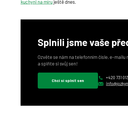
kuchyni na míru
ještě dnes.
Splnili jsme vaše př
Ozvěte se nám na telefonním čísle, e-mailu
a splňte si svůj sen!
+420 731 01
Chci si splnit sen
info@jozkyn