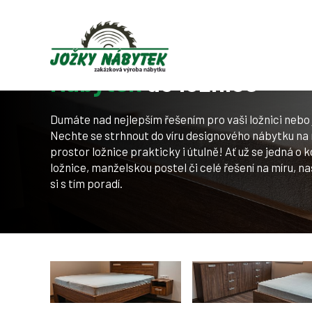
Úvod
Naše služby
Nábytek na míru
Nábytek do lo
Nábytek
do ložnice
Dumáte nad nejlepším řešením pro vaši ložnici nebo j
Nechte se strhnout do víru designového nábytku na m
prostor ložnice prakticky i útulně! Ať už se jedná o 
ložnice, manželskou postel či celé řešení na míru, na
si s tím poradí.