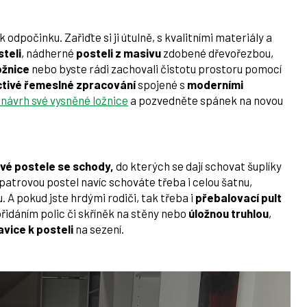
dpočinku. Zařiďte si ji útulně, s kvalitními materiály a
teli
, nádherné
posteli z masivu
zdobené dřevořezbou,
ožnice
nebo byste rádi zachovali čistotu prostoru pomocí
tivé řemeslné zpracování
spojené s
moderními
 návrh své vysněné ložnice
a pozvedněte spánek na novou
vé postele se schody,
do kterých se dají schovat šuplíky
 patrovou postel navíc schováte třeba i celou šatnu,
A pokud jste hrdými rodiči, tak třeba i
přebalovací pult
 přidáním polic či skříněk na stěny nebo
úložnou truhlou
,
avice k posteli
na sezení.