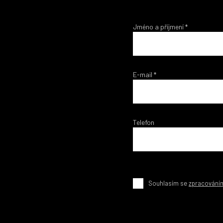
Jméno a příjmení
*
E-mail
*
Telefon
Souhlasím se
zpracování