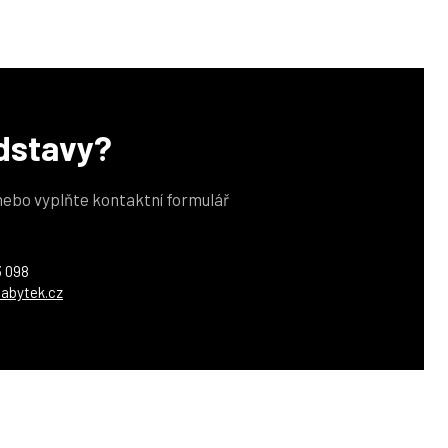
edstavy?
 nebo vyplňte kontaktní formulář
3 098
abytek.cz