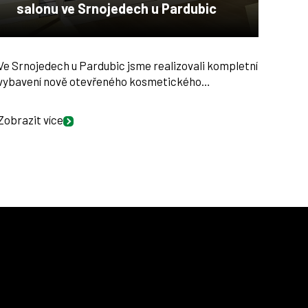
salonu ve Srnojedech u Pardubic
Ve Srnojedech u Pardubic jsme realizovali kompletní
vybavení nově otevřeného kosmetického…
Zobrazit více