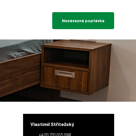
Nezávazná poptávka
Vlastimil Střítežský
+420 731 013 098