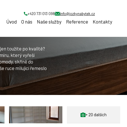
žnice
+420 731 013 098
info@jozkynabytek.cz
Úvod
O nás
Naše služby
Reference
Kontakty
en toužíte po kvalitě?
íru, který vyřeší
komody, skříně do
še ruce milující řemeslo
+ 20 dalších