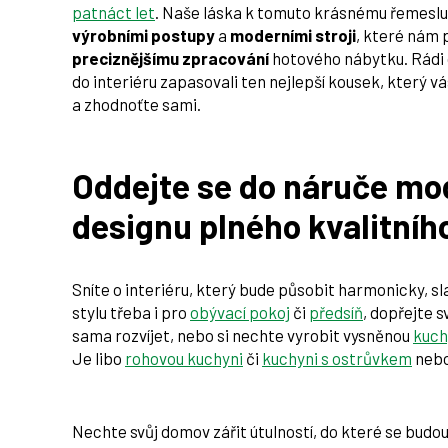
patnáct let
. Naše láska k tomuto krásnému řemeslu n
výrobními postupy
a
moderními stroji
, které nám 
preciznějšímu zpracování
hotového nábytku. Rádi
do interiéru zapasovali ten nejlepší kousek, který v
a zhodnoťte sami.
Oddejte se do náruče mo
designu plného kvalitníh
Sníte o interiéru, který bude působit harmonicky, sl
stylu třeba i pro
obývací pokoj
či
předsíň
, dopřejte
sama rozvíjet, nebo si nechte vyrobit vysněnou
kuch
Je libo
rohovou kuchyni
či
kuchyni s ostrůvkem
neb
Nechte svůj domov zářit útulností, do které se budou