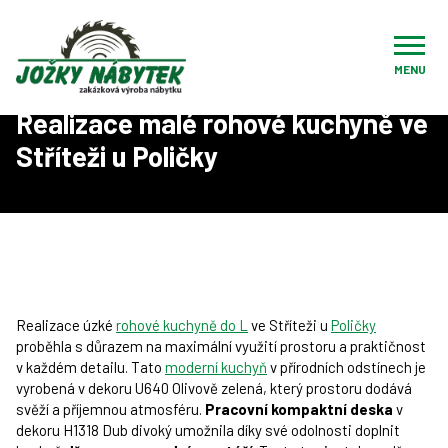
Úvod
Reference
Realizace kuchyní na zakázku
Realizace malé rohové kuchyně ve Stříteži u Poličky
MENU
Realizace malé rohové kuchyně ve
Stříteži u Poličky
Realizace úzké
rohové kuchyně do L
ve Stříteži u
Poličky
proběhla s důrazem na maximální využití prostoru a praktičnost
v každém detailu. Tato
moderní kuchyň
v přírodních odstínech je
vyrobená v dekoru U640 Olivově zelená, který prostoru dodává
svěží a příjemnou atmosféru.
Pracovní kompaktní deska
v
dekoru H1318 Dub divoký umožnila díky své odolnosti doplnit