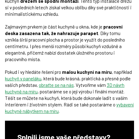
kuchyň
dřezem se spodní montáží
. Tento typ instalace dřezu
si v posledních letech získal velkou oblibu díky své praktičnosti i
minimalistickému vzhledu.
Zajímavým prvkem je část kuchyně u okna, kde je
pracovní
deska zasazena tak, že nahrazuje parapet
. Díky tomu
vznikla širší pracovní plocha a prostor je využit do posledního
centimetru. I přes menší rozměry působí kuchyň vzdušně a
elegantně, přičemž nabízí dostatek úložného prostoru i
pracovního místa.
Pokud i vy hledáte řešení pro
malou kuchyni na míru
, například
kuchyň v paneláku
, která bude krásná, praktická a přesně podle
vašich představ,
obraťte se na nás
. Vytvoříme vám
3D návrh
kuchyně na míru
, postaráme se o její výrobu i finální montáž.
Těšit se můžete na kuchyň, která bude dokonale ladit s vaším
interiérem i životním stylem. Rádi se také postaráme o
vybavení
kuchyně nábytkem na míru
.
Splnili jsme vaše představy?