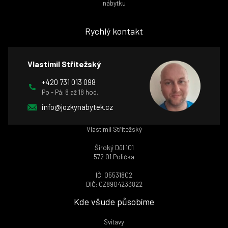
nábytku
Rychlý kontakt
Vlastimil Střítežský
+420 731 013 098
Po - Pá: 8 až 18 hod.
info@jozkynabytek.cz
Vlastimil Střítežský
Široký Důl 101
572 01 Polička
IČ: 05531802
DIČ: CZ8904233822
Kde všude působíme
Svitavy