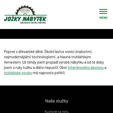
Úvod
O nás
První tóny omamující vůně dřeva
MENU
První tóny omamující vůně dřeva
Poprvé v dřevařské dílně. Školní lavice vonící znalostmi,
nejmodernějšími technologiemi, a hlavně truhlářským
řemeslem. Už tehdy jsem propadl výrobě nábytku a od té doby
jsem z ruky tužku a dláto nepustil. Obor
interiérového designu
a
truhlářské výroby
mě naprosto pohltil.
Naše služby
Kuchyně na míru