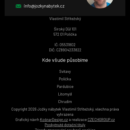
info@jozkynabytek.cz
Vlastimil Střítežský
Široký Důl 101
572 01 Polička
IČ: 05531802
DIČ: CZ8904233822
Kde všude působíme
Svitavy
Polička
Pardubice
Litomyšl
Chrudim
Copyright 2026 Jožky nábytek Vlastimil Střítežský, všechna práva
vyhrazena
Grafický návrh
KošnarDesign.cz
a realizace
CZECHGROUP.cz
Poskytnuté dotační tituly